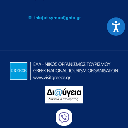
info[at symbol]gnto.gr
Προσιτ