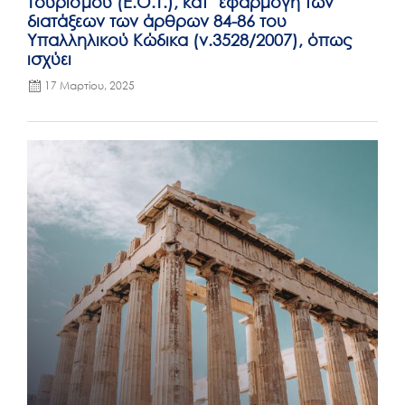
Τουρισμού (Ε.Ο.Τ.), κατ΄ εφαρμογή των
διατάξεων των άρθρων 84-86 του
Υπαλληλικού Κώδικα (ν.3528/2007), όπως
ισχύει
17 Μαρτίου, 2025
Posted
on