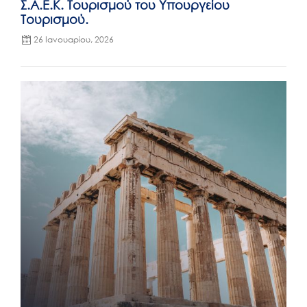
Σ.Α.Ε.Κ. Τουρισμού του Υπουργείου
Τουρισμού.
26 Ιανουαρίου, 2026
Posted
on