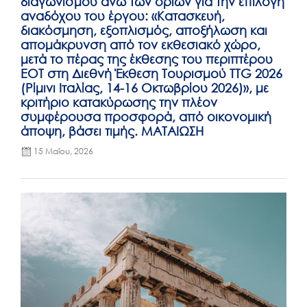
διαγωνισμού άνω των ορίων για την επιλογή
αναδόχου του έργου: «Κατασκευή,
διακόσμηση, εξοπλισμός, αποξήλωση και
απομάκρυνση από τον εκθεσιακό χώρο,
μετά το πέρας της έκθεσης του περιπτέρου
ΕΟΤ στη Διεθνή Έκθεση Τουρισμού TTG 2026
(Ρίμινι Ιταλίας, 14-16 Οκτωβρίου 2026)», με
κριτήριο κατακύρωσης την πλέον
συμφέρουσα προσφορά, από οικονομική
άποψη, βάσει τιμής. ΜΑΤΑΙΩΣΗ
15 Μαΐου, 2026
Posted
on