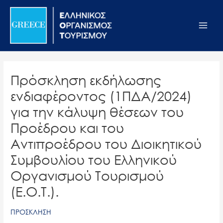
Μετάβαση
Σημείωση:
Main
στο
Αυτός
Men
περιεχόμενο
ο
ιστότοπος
περιλαμβάνει
ένα
Πρόσκληση εκδήλωσης
σύστημα
ενδιαφέροντος (1ΠΔΑ/2024)
προσβασιμότητας.
για την κάλυψη θέσεων του
Προέδρου και του
Αντιπροέδρου του Διοικητικού
Συμβουλίου του Ελληνικού
Οργανισμού Τουρισμού
(Ε.Ο.Τ.).
ΠΡΟΣΚΛΗΣΗ