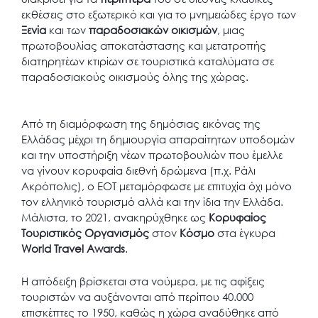
εκθέσεις στο εξωτερικό και για το μνημειώδες έργο των
Ξενία
και των
παραδοσιακών οικισμών
, μιας
πρωτοβουλίας αποκατάστασης και μετατροπής
διατηρητέων κτιρίων σε τουριστικά καταλύματα σε
παραδοσιακούς οικισμούς όλης της χώρας.
Από τη διαμόρφωση της δημόσιας εικόνας της
Ελλάδας μέχρι τη δημιουργία απαραίτητων υποδομών
και την υποστήριξη νέων πρωτοβουλιών που έμελλε
να γίνουν κορυφαία διεθνή δρώμενα (π.χ. Ράλι
Ακρόπολις), ο ΕΟΤ μεταμόρφωσε με επιτυχία όχι μόνο
τον ελληνικό τουρισμό αλλά και την ίδια την Ελλάδα.
Μάλιστα, το 2021, ανακηρύχθηκε ως
Κορυφαίος
Τουριστικός Οργανισμός
στον
Κόσμο
στα έγκυρα
World Travel Awards
.
Η απόδειξη βρίσκεται στα νούμερα, με τις αφίξεις
τουριστών να αυξάνονται από περίπου 40.000
επισκέπτες το 1950, καθώς η χώρα αναδύθηκε από