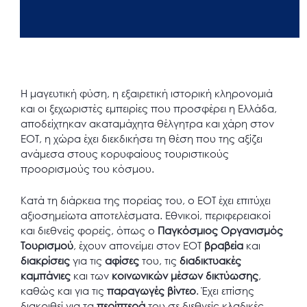
Η μαγευτική φύση, η εξαιρετική ιστορική κληρονομιά
και οι ξεχωριστές εμπειρίες που προσφέρει η Ελλάδα,
αποδείχτηκαν ακαταμάχητα θέλγητρα και χάρη στον
ΕΟΤ, η χώρα έχει διεκδικήσει τη θέση που της αξίζει
ανάμεσα στους κορυφαίους τουριστικούς
προορισμούς του κόσμου.
Κατά τη διάρκεια της πορείας του, ο ΕΟΤ έχει επιτύχει
αξιοσημείωτα αποτελέσματα. Εθνικοί, περιφερειακοί
και διεθνείς φορείς, όπως ο
Παγκόσμιος Οργανισμός
Τουρισμού
, έχουν απονείμει στον ΕΟΤ
βραβεία
και
διακρίσεις
για τις
αφίσες
του, τις
διαδικτυακές
καμπάνιες
και των
κοινωνικών μέσων δικτύωσης
,
καθώς και για τις
παραγωγές βίντεο
. Έχει επίσης
διακριθεί για τα
περίπτερά
του σε διεθνείς κλαδικές