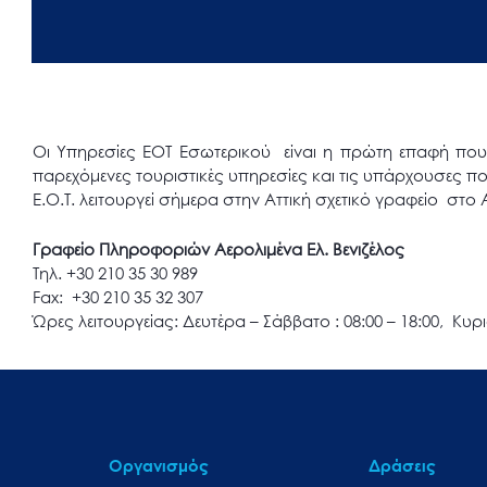
άτομα
με
προβλήματα
όρασης
που
Οι Υπηρεσίες ΕΟΤ Εσωτερικού είναι η πρώτη επαφή που έ
χρησιμοποιούν
παρεχόμενες τουριστικές υπηρεσίες και τις υπάρχουσες πο
Ε.Ο.Τ. λειτουργεί σήμερα στην Αττική σχετικό γραφείο στο
πρόγραμμα
ανάγνωσης
Γραφείο Πληροφοριών Αερολιμένα Ελ. Βενιζέλος
οθόνης
Τηλ. +30 210 35 30 989
Πατήστε
Fax: +30 210 35 32 307
Control-
Ώρες λειτουργείας: Δευτέρα – Σάββατο : 08:00 – 18:00, Κυρια
F10
για
να
ανοίξετε
ένα
Οργανισμός
Δράσεις