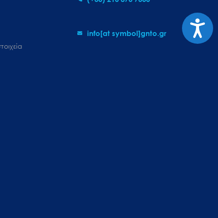
Προσι
info[at symbol]gnto.gr
τοιχεία