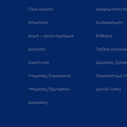
μενού
Ποιοι είμαστε
Διαφημιστική Κ
προσβασιμότητας.
Αποστολή
Συνδιαφήμιση
Δομή – οργανόγραμμα
Εκθέσεις
Διοίκηση
Ταξίδια εξοικεί
Στρατηγική
Δημόσιες Σχέσει
Υπηρεσίες Εσωτερικού
Oικοσύστημα Vi
Υπηρεσίες Εξωτερικού
Δελτία Τύπου
Διακρίσεις