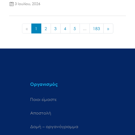
3 Ιουλίου, 2026
«
1
2
3
4
5
...
183
»
Οργανισμός
Ποιοι είμαστε
Αποστολή
Δομή – οργανόγραμμα