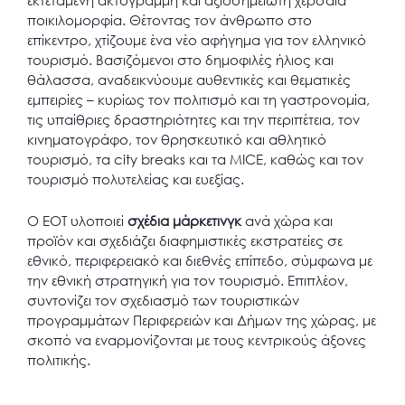
ποικιλομορφία. Θέτοντας τον άνθρωπο στο
επίκεντρο, χτίζουμε ένα νέο αφήγημα για τον ελληνικό
τουρισμό. Βασιζόμενοι στο δημοφιλές ήλιος και
θάλασσα, αναδεικνύουμε αυθεντικές και θεματικές
εμπειρίες – κυρίως τον πολιτισμό και τη γαστρονομία,
τις υπαίθριες δραστηριότητες και την περιπέτεια, τον
κινηματογράφο, τον θρησκευτικό και αθλητικό
τουρισμό, τα city breaks και τα MICE, καθώς και τον
τουρισμό πολυτελείας και ευεξίας.
Ο ΕΟΤ υλοποιεί
σχέδια μάρκετινγκ
ανά χώρα και
προϊόν και σχεδιάζει διαφημιστικές εκστρατείες σε
εθνικό, περιφερειακό και διεθνές επίπεδο, σύμφωνα με
την εθνική στρατηγική για τον τουρισμό. Επιπλέον,
συντονίζει τον σχεδιασμό των τουριστικών
προγραμμάτων Περιφερειών και Δήμων της χώρας, με
σκοπό να εναρμονίζονται με τους κεντρικούς άξονες
πολιτικής.