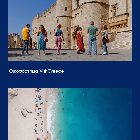
Οικοσύστημα VisitGreece