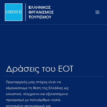
Μετάβαση
Σημείωση:
Main
στο
Αυτός
Men
περιεχόμενο
ο
ιστότοπος
περιλαμβάνει
ένα
σύστημα
προσβασιμότητας.
Δράσεις του ΕΟΤ
Πρωταρχικός μας στόχος είναι να
εδραιώσουμε τη θέση της Ελλάδας ως
ελκυστικό, σύγχρονο και εξελισσόμενο
προορισμό με πολυάριθμα νησιά,
εκτεταμένη ακτογραμμή και