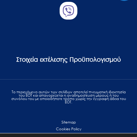
Στοιχεία εκτέλεσης Προϋπολογισμού
Το περιεχόμενο αυτών των σελίδων αποτελεί πvευματική ιδιοκτησία
του ΕΟΤ και απαγορεύεται η αναδημοσίευση μέρους ή του
συνόλου του με οποιοδήποτε τρόπο χωρίς την έγγραφη άδεια του
ΕΟΤ.
Sitemap
Cookies Policy
Personal Data Protection