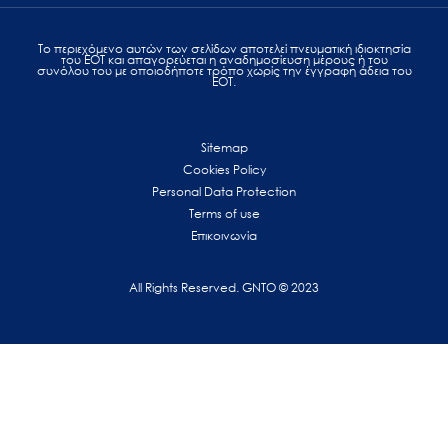
Το περιεχόμενο αυτών των σελίδων αποτελεί πvευματική ιδιοκτησία
του ΕΟΤ και απαγορεύεται η αναδημοσίευση μέρους ή του
συνόλου του με οποιοδήποτε τρόπο χωρίς την έγγραφη άδεια του
ΕΟΤ.
Sitemap
Cookies Policy
Personal Data Protection
Terms of use
Επικοινωνία
All Rights Reserved. GNTO © 2023