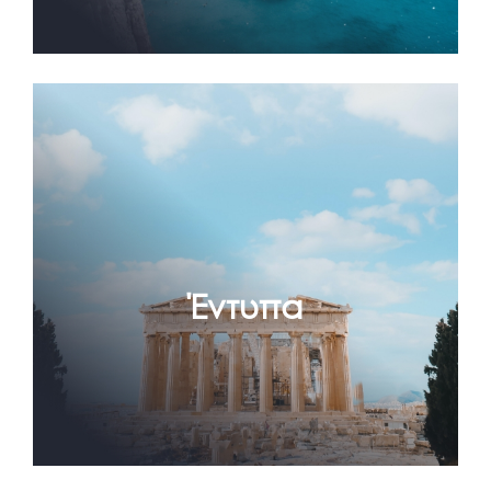
Έντυπα