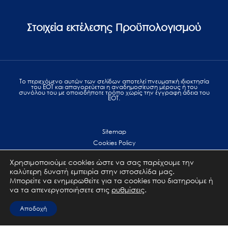
Στοιχεία εκτέλεσης Προϋπολογισμού
Το περιεχόμενο αυτών των σελίδων αποτελεί πvευματική ιδιοκτησία
του ΕΟΤ και απαγορεύεται η αναδημοσίευση μέρους ή του
συνόλου του με οποιοδήποτε τρόπο χωρίς την έγγραφη άδεια του
ΕΟΤ.
Sitemap
Cookies Policy
Personal Data Protection
Χρησιμοποιούμε cookies ώστε να σας παρέχουμε την
Terms of use
καλύτερη δυνατή εμπειρία στην ιστοσελίδα μας.
Επικοινωνία
Μπορείτε να ενημερωθείτε για τα cookies που διατηρούμε ή
να τα απενεργοποιήσετε στις
ρυθμίσεις
.
All Rights Reserved. GNTO © 2023
Αποδοχή