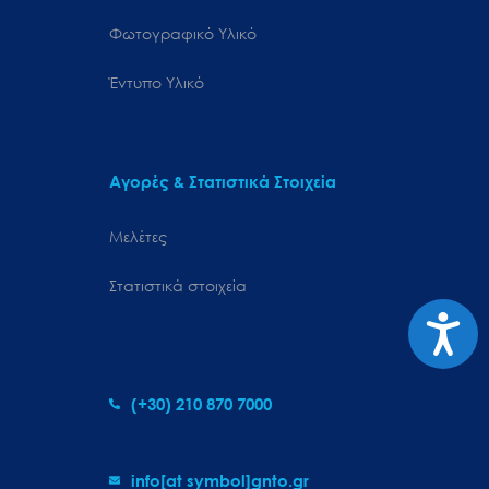
Φωτογραφικό Υλικό
Έντυπο Υλικό
Αγορές & Στατιστικά Στοιχεία
Μελέτες
Στατιστικά στοιχεία
Προσιτ
(+30) 210 870 7000
info[at symbol]gnto.gr