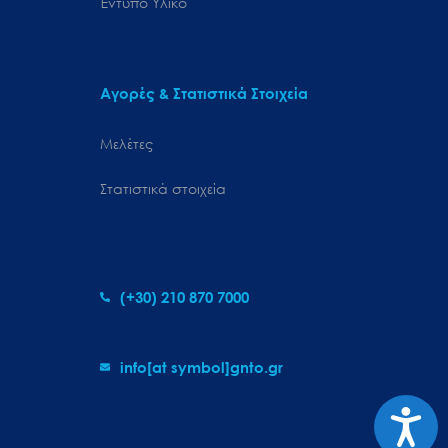
Έντυπο Υλικό
Αγορές & Στατιστικά Στοιχεία
Μελέτες
Στατιστικά στοιχεία
(+30) 210 870 7000
info[at symbol]gnto.gr
Προσιτ