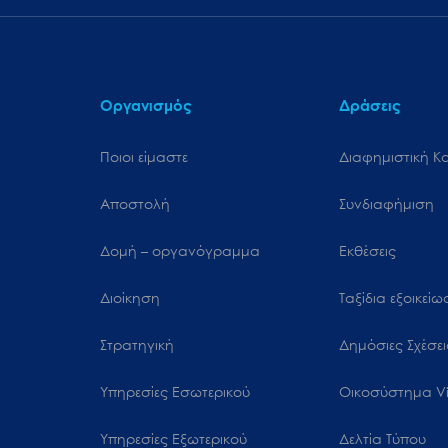
μενού
προσβασιμότητας.
Οργανισμός
Δράσεις
Ποιοι είμαστε
Διαφημιστική Κ
Αποστολή
Συνδιαφήμιση
Δομή – οργανόγραμμα
Εκθέσεις
Διοίκηση
Ταξίδια εξοικεί
Στρατηγική
Δημόσιες Σχέσει
Υπηρεσίες Εσωτερικού
Oικοσύστημα Vi
Υπηρεσίες Εξωτερικού
Δελτία Τύπου