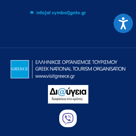
info[at symbol]gnto.gr
Προσιτ