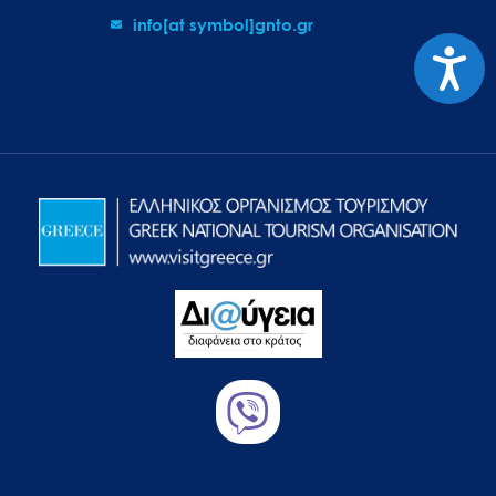
info[at symbol]gnto.gr
Προσιτ