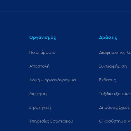
μενού
προσβασιμότητας.
Οργανισμός
Δράσεις
Ποιοι είμαστε
Διαφημιστική Κ
Αποστολή
Συνδιαφήμιση
Δομή – οργανόγραμμα
Εκθέσεις
Διοίκηση
Ταξίδια εξοικεί
Στρατηγική
Δημόσιες Σχέσει
Υπηρεσίες Εσωτερικού
Oικοσύστημα Vi