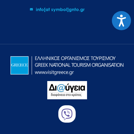
info[at symbol]gnto.gr
Προσιτ