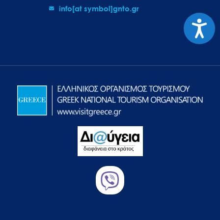
info[at symbol]gnto.gr
Προσιτ