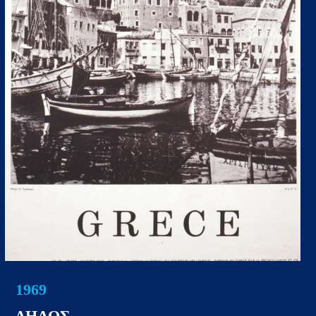
1969
ΔΗΛΟΣ