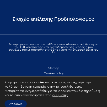
Στοιχεία εκτέλεσης Προϋπολογισμού
Το περιεχόμενο αυτών των σελίδων αποτελεί πvευματική ιδιοκτησία
του ΕΟΤ και απαγορεύεται η αναδημοσίευση μέρους ή του
συνόλου του με οποιοδήποτε τρόπο χωρίς την έγγραφη άδεια του
ΕΟΤ.
Sitemap
Cookies Policy
Personal Data Protection
Χρησιμοποιούμε cookies ώστε να σας παρέχουμε την
Terms of use
καλύτερη δυνατή εμπειρία στην ιστοσελίδα μας.
Επικοινωνία
Μπορείτε να ενημερωθείτε για τα cookies που διατηρούμε ή
να τα απενεργοποιήσετε στις
ρυθμίσεις
.
All Rights Reserved. GNTO © 2023
Αποδοχή