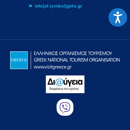
info[at symbol]gnto.gr
Προσιτ