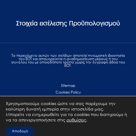
Στοιχεία εκτέλεσης Προϋπολογισμού
Το περιεχόμενο αυτών των σελίδων αποτελεί πvευματική ιδιοκτησία
του ΕΟΤ και απαγορεύεται η αναδημοσίευση μέρους ή του
συνόλου του με οποιοδήποτε τρόπο χωρίς την έγγραφη άδεια του
ΕΟΤ.
Sitemap
Cookies Policy
Personal Data Protection
Χρησιμοποιούμε cookies ώστε να σας παρέχουμε την
Terms of use
καλύτερη δυνατή εμπειρία στην ιστοσελίδα μας.
Επικοινωνία
Μπορείτε να ενημερωθείτε για τα cookies που διατηρούμε ή
να τα απενεργοποιήσετε στις
ρυθμίσεις
.
All Rights Reserved. GNTO © 2023
Αποδοχή