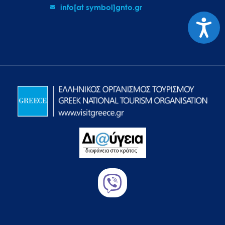
info[at symbol]gnto.gr
Προσιτ