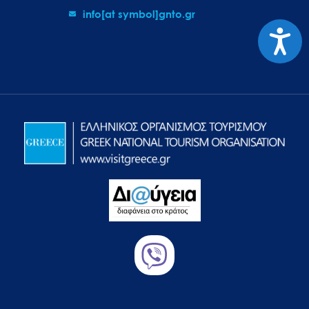
info[at symbol]gnto.gr
Προσιτ