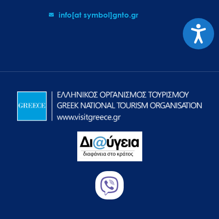
info[at symbol]gnto.gr
Προσιτ