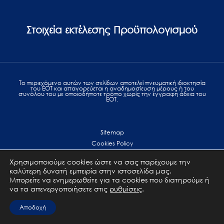
Στοιχεία εκτέλεσης Προϋπολογισμού
Το περιεχόμενο αυτών των σελίδων αποτελεί πvευματική ιδιοκτησία
του ΕΟΤ και απαγορεύεται η αναδημοσίευση μέρους ή του
συνόλου του με οποιοδήποτε τρόπο χωρίς την έγγραφη άδεια του
ΕΟΤ.
Sitemap
Cookies Policy
Personal Data Protection
Χρησιμοποιούμε cookies ώστε να σας παρέχουμε την
Terms of use
καλύτερη δυνατή εμπειρία στην ιστοσελίδα μας.
Επικοινωνία
Μπορείτε να ενημερωθείτε για τα cookies που διατηρούμε ή
να τα απενεργοποιήσετε στις
ρυθμίσεις
.
All Rights Reserved. GNTO © 2023
Αποδοχή