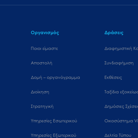
μενού
προσβασιμότητας.
Οργανισμός
Δράσεις
Ποιοι είμαστε
Διαφημιστική Κ
Αποστολή
Συνδιαφήμιση
Δομή – οργανόγραμμα
Εκθέσεις
Διοίκηση
Ταξίδια εξοικεί
Στρατηγική
Δημόσιες Σχέσει
Υπηρεσίες Εσωτερικού
Oικοσύστημα Vi
Υπηρεσίες Εξωτερικού
Δελτία Τύπου