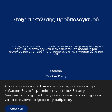
Στοιχεία εκτέλεσης Προϋπολογισμού
Το περιεχόμενο αυτών των σελίδων αποτελεί πvευματική ιδιοκτησία
του ΕΟΤ και απαγορεύεται η αναδημοσίευση μέρους ή του
συνόλου του με οποιοδήποτε τρόπο χωρίς την έγγραφη άδεια του
ΕΟΤ.
Sitemap
Cookies Policy
Personal Data Protection
Χρησιμοποιούμε cookies ώστε να σας παρέχουμε την
Terms of use
καλύτερη δυνατή εμπειρία στην ιστοσελίδα μας.
Επικοινωνία
Μπορείτε να ενημερωθείτε για τα cookies που διατηρούμε ή
να τα απενεργοποιήσετε στις
ρυθμίσεις
.
All Rights Reserved. GNTO © 2023
Αποδοχή