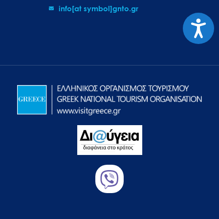
info[at symbol]gnto.gr
Προσιτ