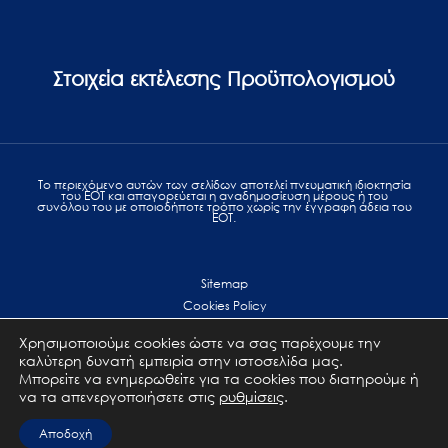
Στοιχεία εκτέλεσης Προϋπολογισμού
Το περιεχόμενο αυτών των σελίδων αποτελεί πvευματική ιδιοκτησία
του ΕΟΤ και απαγορεύεται η αναδημοσίευση μέρους ή του
συνόλου του με οποιοδήποτε τρόπο χωρίς την έγγραφη άδεια του
ΕΟΤ.
Sitemap
Cookies Policy
Personal Data Protection
Χρησιμοποιούμε cookies ώστε να σας παρέχουμε την
Terms of use
καλύτερη δυνατή εμπειρία στην ιστοσελίδα μας.
Επικοινωνία
Μπορείτε να ενημερωθείτε για τα cookies που διατηρούμε ή
να τα απενεργοποιήσετε στις
ρυθμίσεις
.
All Rights Reserved. GNTO © 2023
Αποδοχή