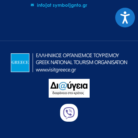
info[at symbol]gnto.gr
Προσιτ