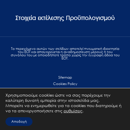
Στοιχεία εκτέλεσης Προϋπολογισμού
Το περιεχόμενο αυτών των σελίδων αποτελεί πvευματική ιδιοκτησία
του ΕΟΤ και απαγορεύεται η αναδημοσίευση μέρους ή του
συνόλου του με οποιοδήποτε τρόπο χωρίς την έγγραφη άδεια του
ΕΟΤ.
Sitemap
Cookies Policy
Personal Data Protection
Χρησιμοποιούμε cookies ώστε να σας παρέχουμε την
Terms of use
καλύτερη δυνατή εμπειρία στην ιστοσελίδα μας.
Επικοινωνία
Μπορείτε να ενημερωθείτε για τα cookies που διατηρούμε ή
να τα απενεργοποιήσετε στις
ρυθμίσεις
.
All Rights Reserved. GNTO © 2023
Αποδοχή