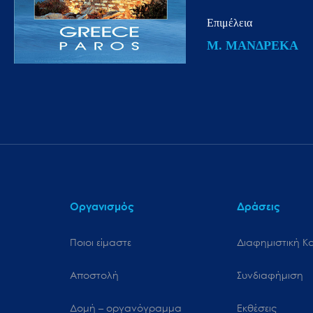
μενού
Επιμέλεια
προσβασιμότητας.
Μ. ΜΑΝΔΡΕΚΑ
Οργανισμός
Δράσεις
Ποιοι είμαστε
Διαφημιστική Κ
Αποστολή
Συνδιαφήμιση
Δομή – οργανόγραμμα
Εκθέσεις