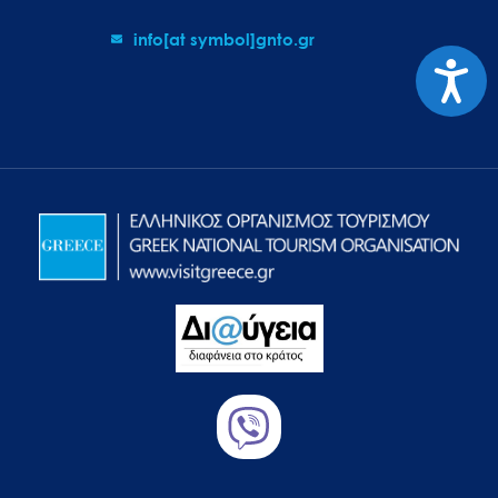
info[at symbol]gnto.gr
Προσιτ