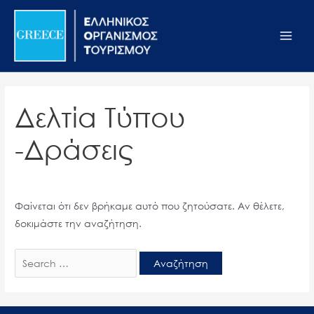
Μετάβαση
Αναζήτηση
Σημείωση:
Main
στο
για:
Αυτός
Men
περιεχόμενο
ο
ιστότοπος
περιλαμβάνει
ένα
Δελτία Τύπου
σύστημα
προσβασιμότητας.
-Δράσεις
Φαίνεται ότι δεν βρήκαμε αυτό που ζητούσατε. Αν θέλετε,
δοκιμάστε την αναζήτηση.