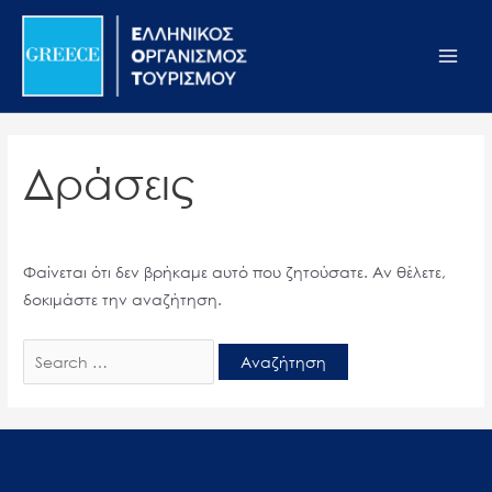
Μετάβαση
Αναζήτηση
Σημείωση:
Main
στο
για:
Αυτός
Men
περιεχόμενο
ο
ιστότοπος
περιλαμβάνει
ένα
Δράσεις
σύστημα
προσβασιμότητας.
Φαίνεται ότι δεν βρήκαμε αυτό που ζητούσατε. Αν θέλετε,
δοκιμάστε την αναζήτηση.