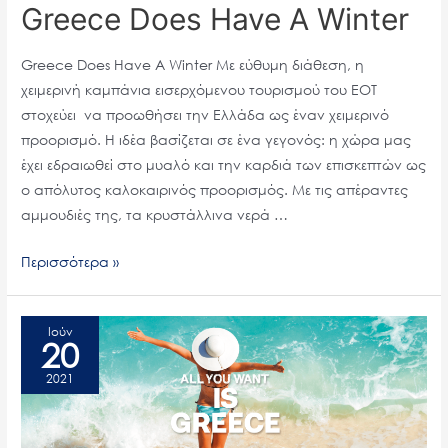
Greece Does Have A Winter
Greece Does Have A Winter Με εύθυμη διάθεση, η
χειμερινή καμπάνια εισερχόμενου τουρισμού του ΕΟΤ
στοχεύει να προωθήσει την Ελλάδα ως έναν χειμερινό
προορισμό. Η ιδέα βασίζεται σε ένα γεγονός: η χώρα μας
έχει εδραιωθεί στο μυαλό και την καρδιά των επισκεπτών ως
ο απόλυτος καλοκαιρινός προορισμός. Με τις απέραντες
αμμουδιές της, τα κρυστάλλινα νερά …
Περισσότερα »
All
You
Ιούν
20
Want
2021
Is
Greece