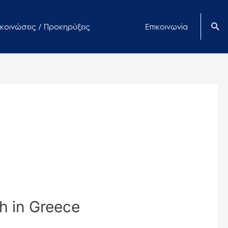
κοινώσεις / Προκηρύξεις
Επικοινωνία
h in Greece