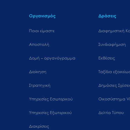
μενού
προσβασιμότητας.
Οργανισμός
Δράσεις
Ποιοι είμαστε
Διαφημιστική Κ
Αποστολή
Συνδιαφήμιση
Δομή – οργανόγραμμα
Εκθέσεις
Διοίκηση
Ταξίδια εξοικεί
Στρατηγική
Δημόσιες Σχέσει
Υπηρεσίες Εσωτερικού
Oικοσύστημα Vi
Υπηρεσίες Εξωτερικού
Δελτία Τύπου
Διακρίσεις