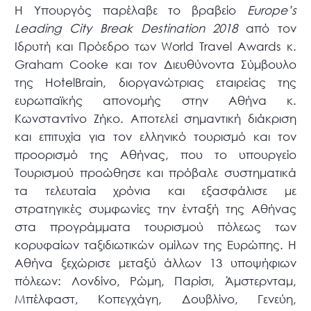
H Υπουργός παρέλαβε το βραβείο
Europe’s
Leading City Break Destination 2018
από τον
Ιδρυτή και Πρόεδρο των World Travel Awards κ.
Graham Cooke και τον Διευθύνοντα Σύμβουλο
της HotelBrain, διοργανώτριας εταιρείας της
ευρωπαϊκής απονομής στην Αθήνα κ.
Κωνσταντίνο Ζήκο. Αποτελεί σημαντική διάκριση
και επιτυχία για τον ελληνικό τουρισμό και τον
προορισμό της Αθήνας, που το υπουργείο
Τουρισμού προώθησε και πρόβαλε συστηματικά
τα τελευταία χρόνια και εξασφάλισε με
στρατηγικές συμφωνίες την ένταξή της Αθήνας
στα προγράμματα τουρισμού πόλεως των
κορυφαίων ταξιδιωτικών ομίλων της Ευρώπης. H
Αθήνα ξεχώρισε μεταξύ άλλων 13 υποψήφιων
πόλεων: Λονδίνο, Ρώμη, Παρίσι, Άμστερνταμ,
Μπέλφαστ, Κοπεγχάγη, Δουβλίνο, Γενεύη,