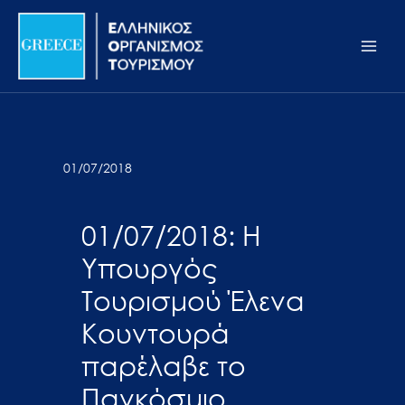
Μετάβαση
Σημείωση:
Main
στο
Αυτός
Men
περιεχόμενο
ο
ιστότοπος
περιλαμβάνει
ένα
σύστημα
01/07/2018
προσβασιμότητας.
01/07/2018: Η
Υπουργός
Τουρισμού Έλενα
Κουντουρά
παρέλαβε το
Παγκόσμιο