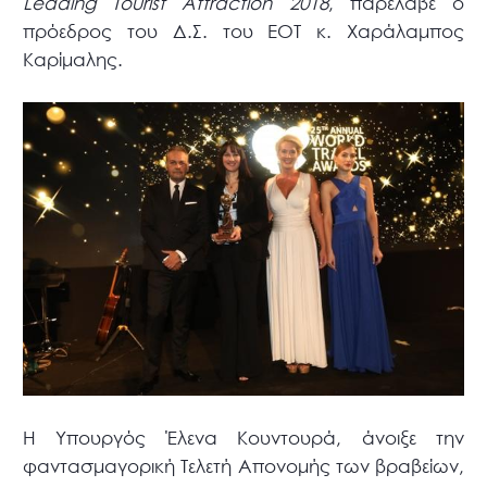
Leading Tourist Attraction 2018
, παρέλαβε ο
πρόεδρος του Δ.Σ. του ΕΟΤ κ. Χαράλαμπος
Καρίμαλης.
Η Υπουργός Έλενα Κουντουρά, άνοιξε την
φαντασμαγορική Τελετή Απονομής των βραβείων,