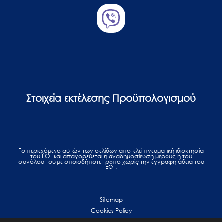
Στοιχεία εκτέλεσης Προϋπολογισμού
Το περιεχόμενο αυτών των σελίδων αποτελεί πvευματική ιδιοκτησία
του ΕΟΤ και απαγορεύεται η αναδημοσίευση μέρους ή του
συνόλου του με οποιοδήποτε τρόπο χωρίς την έγγραφη άδεια του
ΕΟΤ.
Sitemap
Cookies Policy
Personal Data Protection