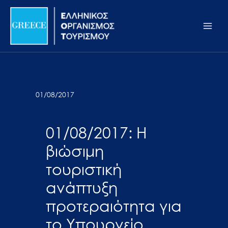
Μετάβαση
Σημείωση:
Main
στο
Αυτός
Men
περιεχόμενο
ο
ιστότοπος
περιλαμβάνει
ένα
σύστημα
01/08/2017
προσβασιμότητας.
01/08/2017: Η
βιώσιμη
τουριστική
ανάπτυξη
προτεραιότητα για
το Υπουργείο