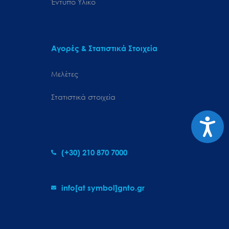
Έντυπο Υλικό
Αγορές & Στατιστικά Στοιχεία
Μελέτες
Στατιστικά στοιχεία
Προσιτ
(+30) 210 870 7000
info[at symbol]gnto.gr