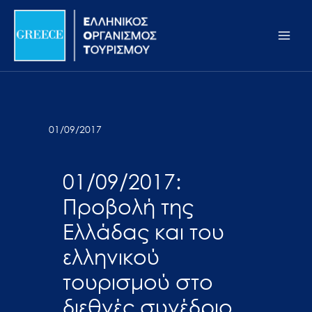
Μετάβαση
Σημείωση:
Main
στο
Αυτός
Men
περιεχόμενο
ο
ιστότοπος
περιλαμβάνει
ένα
σύστημα
01/09/2017
προσβασιμότητας.
01/09/2017:
Προβολή της
Ελλάδας και του
ελληνικού
τουρισμού στο
διεθνές συνέδριο