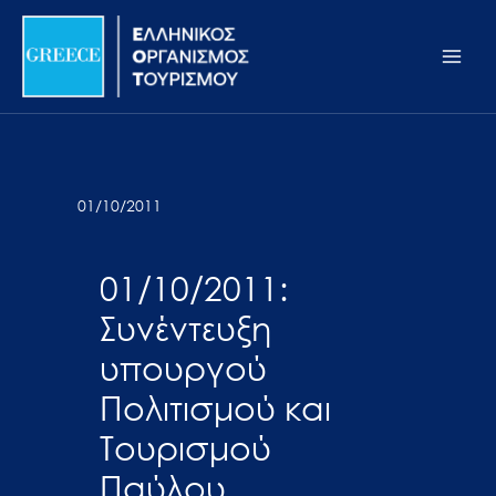
Μετάβαση
Σημείωση:
Main
στο
Αυτός
Men
περιεχόμενο
ο
ιστότοπος
περιλαμβάνει
ένα
σύστημα
01/10/2011
προσβασιμότητας.
01/10/2011:
Συνέντευξη
υπουργού
Πολιτισμού και
Τουρισμού
Παύλου