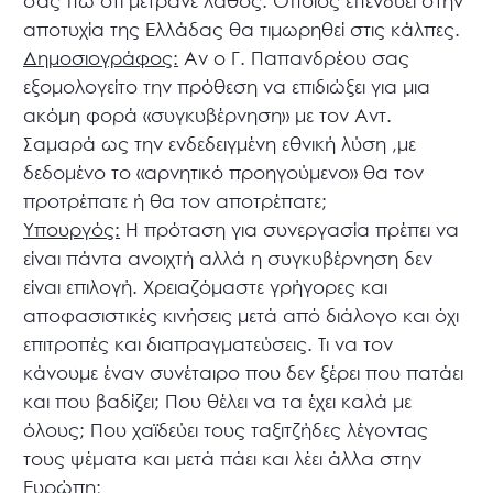
σας πω ότι μετράνε λάθος. Όποιος επενδύει στην
αποτυχία της Ελλάδας θα τιμωρηθεί στις κάλπες.
Δημοσιογράφος:
Αν ο Γ. Παπανδρέου σας
εξομολογείτο την πρόθεση να επιδιώξει για μια
ακόμη φορά «συγκυβέρνηση» με τον Αντ.
Σαμαρά ως την ενδεδειγμένη εθνική λύση ,με
δεδομένο το «αρνητικό προηγούμενο» θα τον
προτρέπατε ή θα τον αποτρέπατε;
Υπουργός:
Η πρόταση για συνεργασία πρέπει να
είναι πάντα ανοιχτή αλλά η συγκυβέρνηση δεν
είναι επιλογή. Χρειαζόμαστε γρήγορες και
αποφασιστικές κινήσεις μετά από διάλογο και όχι
επιτροπές και διαπραγματεύσεις. Τι να τον
κάνουμε έναν συνέταιρο που δεν ξέρει που πατάει
και που βαδίζει; Που θέλει να τα έχει καλά με
όλους; Που χαϊδεύει τους ταξιτζήδες λέγοντας
τους ψέματα και μετά πάει και λέει άλλα στην
Ευρώπη;