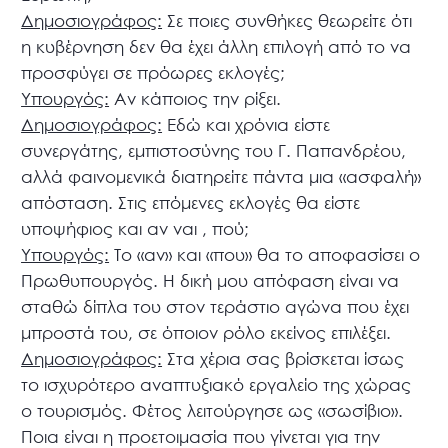
Δημοσιογράφος:
Σε ποιες συνθήκες θεωρείτε ότι
η κυβέρνηση δεν θα έχει άλλη επιλογή από το να
προσφύγει σε πρόωρες εκλογές;
Υπουργός:
Αν κάποιος την ρίξει.
Δημοσιογράφος:
Εδώ και χρόνια είστε
συνεργάτης, εμπιστοσύνης του Γ. Παπανδρέου,
αλλά φαινομενικά διατηρείτε πάντα μια «ασφαλή»
απόσταση. Στις επόμενες εκλογές θα είστε
υποψήφιος και αν ναι , πού;
Υπουργός:
Το «αν» και «που» θα το αποφασίσει ο
Πρωθυπουργός. Η δική μου απόφαση είναι να
σταθώ δίπλα του στον τεράστιο αγώνα που έχει
μπροστά του, σε όποιον ρόλο εκείνος επιλέξει.
Δημοσιογράφος:
Στα χέρια σας βρίσκεται ίσως
το ισχυρότερο αναπτυξιακό εργαλείο της χώρας
ο τουρισμός. Φέτος λειτούργησε ως «σωσίβιο».
Ποια είναι η προετοιμασία που γίνεται για την