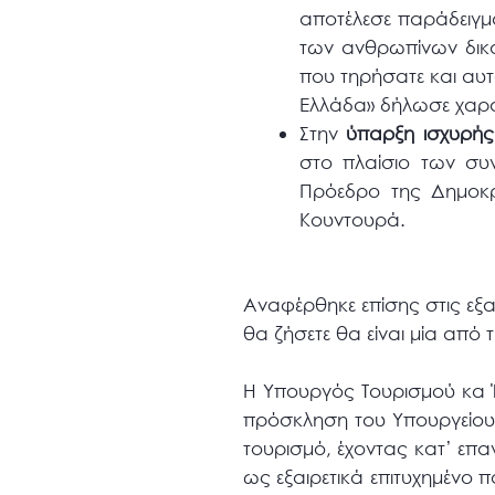
αποτέλεσε παράδειγμ
των ανθρωπίνων δικα
που τηρήσατε και αυτ
Ελλάδα» δήλωσε χαρα
Στην
ύπαρξη ισχυρής
στο πλαίσιο των συ
Πρόεδρο της Δημοκρ
Κουντουρά.
Αναφέρθηκε επίσης στις εξαι
θα ζήσετε θα είναι μία από τ
Η Υπουργός Τουρισμού κα Έ
πρόσκληση του Υπουργείου κ
τουρισμό, έχοντας κατ’ επ
ως εξαιρετικά επιτυχημένο 