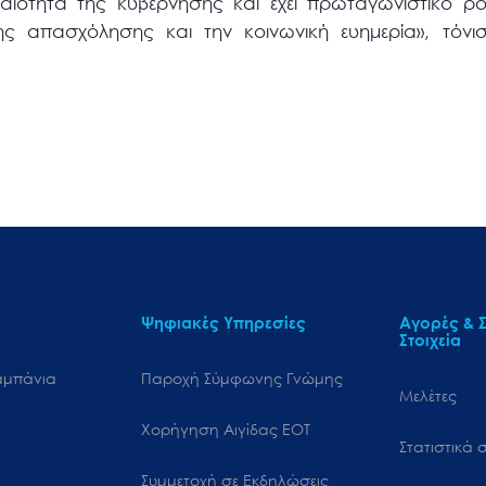
ραιότητα της κυβέρνησής και έχει πρωταγωνιστικό ρό
ης απασχόλησης και την κοινωνική ευημερία», τόν
Ψηφιακές Υπηρεσίες
Αγορές & Σ
Στοιχεία
αμπάνια
Παροχή Σύμφωνης Γνώμης
Μελέτες
Χορήγηση Αιγίδας ΕΟΤ
Στατιστικά σ
Συμμετοχή σε Εκδηλώσεις