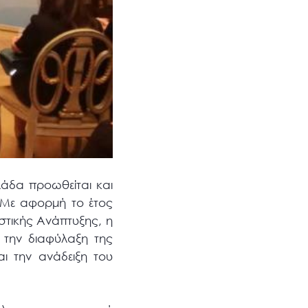
λάδα προωθείται και
Με αφορμή το έτος
στικής Ανάπτυξης, η
α την διαφύλαξη της
αι την ανάδειξη του