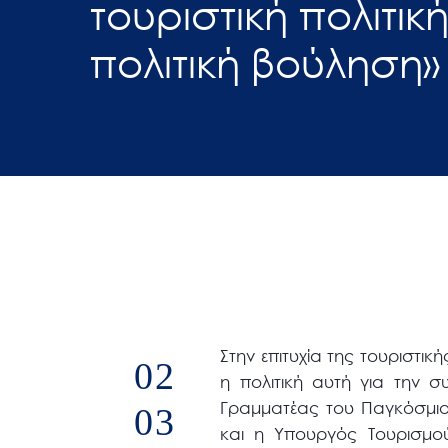
τουριστική πολιτική
άτομα
πολιτική βούληση»
με
προβλήματα
όρασης
που
χρησιμοποιούν
πρόγραμμα
ανάγνωσης
οθόνης
Πατήστε
Control-
F10
για
Στην επιτυχία της τουριστική
02
να
η πολιτική αυτή για την 
ανοίξετε
Γραμματέας του Παγκόσμι
03
ένα
και η Υπουργός Τουρισμού