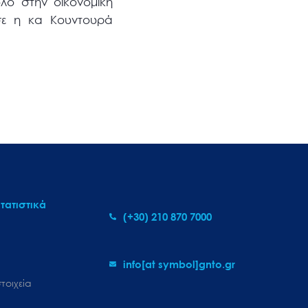
λο στην οικονομική
ισε η κα Κουντουρά
τατιστικά
(+30) 210 870 7000
info[at symbol]gnto.gr
τοιχεία