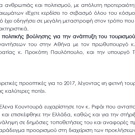
α ανθρωπιάς και πολιτισμού, με απόλυτη προτεραιότ
ιωμάτων «Έχετε κερδίσει το σεβασμό όλου του κόσμ
ό έχει οδηγήσει σε μεγάλη μεταστροφή στον τρόπο που 
κτηριστικά.
 πολιτικής βούλησης για την ανάπτυξη του τουρισμού
ναντήσεων του στην Αθήνα με τον πρωθυπουργό κ.
ατίας κ. Προκόπη Παυλόπουλο, και την υπουργό Τ
ρετικές προοπτικές για το 2017, λέγοντας «η φετινή του
ις καλύτερες ποτέ».
λενα Κουντουρά ευχαρίστησε τον κ. Ριφάι που ανταπ
αι επισκέφθηκε την Ελλάδα, καθώς και για την στήριξ
ανάληψη σε δημόσιες τοποθετήσεις του και αναφορές π
παράδειγμα προορισμού στη διαχείριση των προκλήσεων 