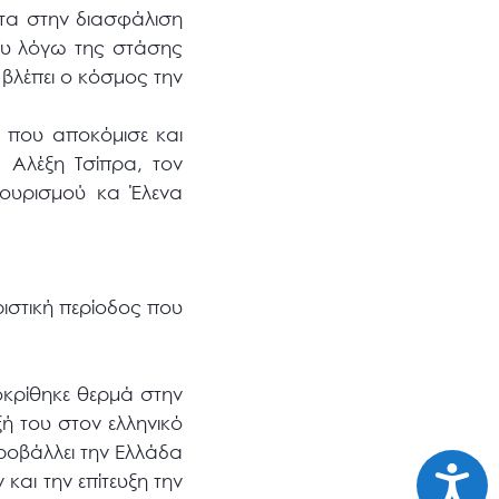
ητα στην διασφάλιση
ου λόγω της στάσης
βλέπει ο κόσμος την
που αποκόμισε και
 Αλέξη Τσίπρα, τον
ουρισμού κα Έλενα
ριστική περίοδος που
οκρίθηκε θερμά στην
ή του στον ελληνικό
ροβάλλει την Ελλάδα
Προσι
και την επίτευξη την