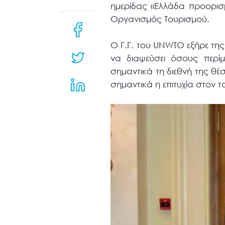
μενού
ημερίδας «Ελλάδα προορισ
προσβασιμότητας.
Οργανισμός Τουρισμού.
Ο Γ.Γ. του UNWTO εξήρε της
να διαψεύσει όσους περίμ
σημαντικά τη διεθνή της θέσ
σημαντικά η επιτυχία στον τ