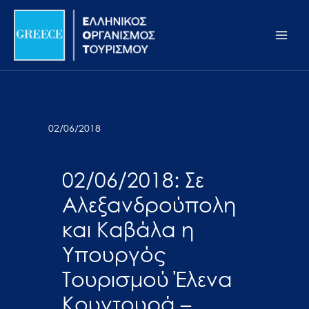
Μετάβαση
Σημείωση:
Main
στο
Αυτός
Men
περιεχόμενο
ο
ιστότοπος
περιλαμβάνει
ένα
σύστημα
02/06/2018
προσβασιμότητας.
02/06/2018: Σε
Αλεξανδρούπολη
και Καβάλα η
Υπουργός
Τουρισμού Έλενα
Κουντουρά –