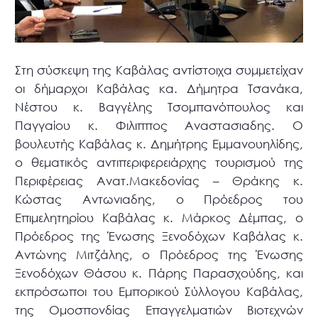
Στη σύσκεψη της Καβάλας αντίστοιχα συμμετείχαν
οι δήμαρχοι Καβάλας κα. Δήμητρα Τσανάκα,
Νέστου κ. Βαγγέλης Τσομπανόπουλος και
Παγγαίου κ. Φιλιππος Αναστασιαδης. Ο
βουλευτής Καβάλας κ. Δημήτρης Εμμανουηλίδης,
ο θεματικός αντιπεριφερειάρχης τουρισμού της
Περιφέρειας Ανατ.Μακεδονίας – Θράκης κ.
Κώστας Αντωνιαδης, ο Πρόεδρος του
Επιμελητηρίου Καβάλας κ. Μάρκος Δέμπας, ο
Πρόεδρος της Ένωσης Ξενοδόχων Καβάλας κ.
Αντώνης Μιτζάλης, ο Πρόεδρος της Ένωσης
Ξενοδόχων Θάσου κ. Πάρης Παρασχούδης, και
εκπρόσωποι του Εμπορικού Σύλλογου Καβάλας,
της Ομοσπονδίας Επαγγελματιών Βιοτεχνών