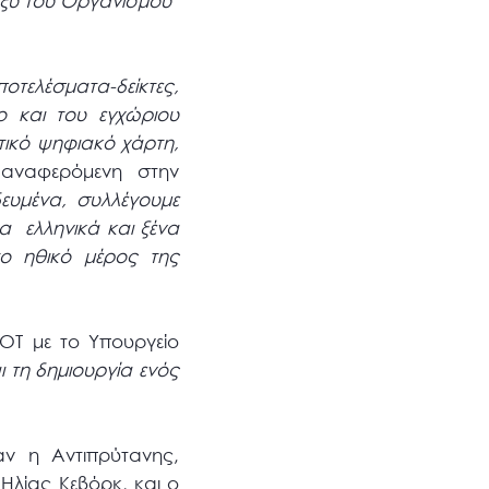
αξύ του Οργανισμού
οτελέσματα-δείκτες,
ο και του εγχώριου
τικό ψηφιακό χάρτη,
αναφερόμενη στην
ευμένα, συλλέγουμε
α ελληνικά και ξένα
το ηθικό μέρος της
ΟΤ με το Υπουργείο
 τη δημιουργία ενός
ν η Αντιπρύτανης,
λίας Κεβόρκ, και ο