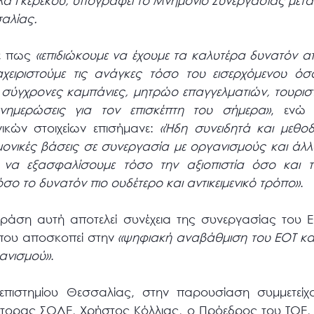
λα Γκερέκου, υπογράφει το Μνημόνιο Συνεργασίας μετ
σαλίας.
ε πως
«επιδιώκουμε να έχουμε
τα καλυτέρα δυνατόν απ
ειριστούμε τις ανάγκες τόσο του εισερχόμενου όσ
σύγχρονες καμπάνιες, μητρώο επαγγελματιών, τουρισ
νημερώσεις για τον επισκέπτη του σήμερα»
, ενώ 
νικών στοιχείων επισήμανε:
«Ήδη συνειδητά και μεθοδ
ονικές βάσεις σε συνεργασία με οργανισμούς και άλλ
υ να εξασφαλίσουμε τόσο την αξιοπιστία όσο και 
ο το δυνατόν πιο ουδέτερο και αντικειμενικό τρόπο»
.
δράση αυτή αποτελεί συνέχεια της συνεργασίας του Ε
που αποσκοπεί στην
«ψηφιακή αναβάθμιση του ΕΟΤ και
ανισμού»
.
πιστημίου Θεσσαλίας, στην παρουσίαση συμμετείχα
τορας ΣΟΔΕ, Χρήστος Κόλλιας, ο Πρόεδρος του ΤΟΕ, Η