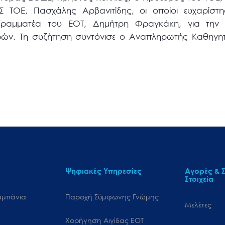
Σ ΤΟΕ, Πασχάλης Αρβανιτίδης, οι οποίοι ευχαρίστ
 Γραμματέα του ΕΟΤ, Δημήτρη Φραγκάκη, για την ι
ρών. Τη συζήτηση συντόνισε ο Αναπληρωτής Καθηγη
Ψηφιακές Υπηρεσίες
Αγορές & Σ
Στοιχεία
αμπάνια
Παροχή Σύμφωνης Γνώμης
Μελέτες
Χορήγηση Αιγίδας ΕΟΤ