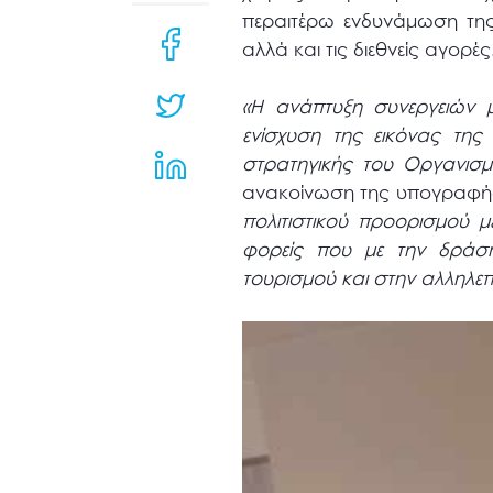
μενού
περαιτέρω ενδυνάμωση της
προσβασιμότητας.
αλλά και τις διεθνείς αγορές
«
H
ανάπτυξη συνεργειών μ
ενίσχυση της εικόνας της
στρατηγικής του Οργανισ
ανακοίνωση της υπογραφής
πολιτιστικού προορισμού μ
φορείς που με την δράση
τουρισμού και στην αλληλεπ