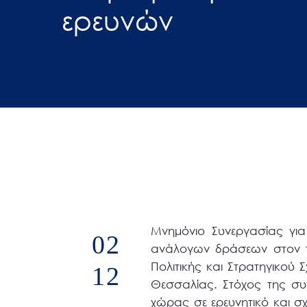
ερευνών
άτομα
με
προβλήματα
όρασης
που
χρησιμοποιούν
πρόγραμμα
ανάγνωσης
οθόνης
Πατήστε
Control-
F10
Μνημόνιο Συνεργασίας γι
02
για
ανάλογων δράσεων στον τ
να
Πολιτικής και Στρατηγικού
12
ανοίξετε
Θεσσαλίας. Στόχος της συν
ένα
χώρας σε ερευνητικό και σχ