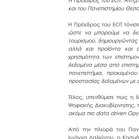
Η Πρόεδρος του ΕΟΤ, Άντζε
και του Πανεπιστημίου Θεσ
Η Πρόεδρος του ΕΟΤ τόνισ
ώστε να μπορούμε να διαχ
τουρισμού, δημιουργώντας 
αλλά και προϊόντα και ε
χρησιμότητα των επιστημο
δεδομένα μέσα από επιστημ
πανεπιστήμια, προκειμένο
προστασίας δεδομένων με όσ
Τέλος, υπενθύμισε πως η 
Ψηφιακής Διακυβέρνησης, 
ακόμα πιο data driven Οργ
Από την πλευρά του Πανε
Ιωάννα Λαλιώτου, ο Κοσμή