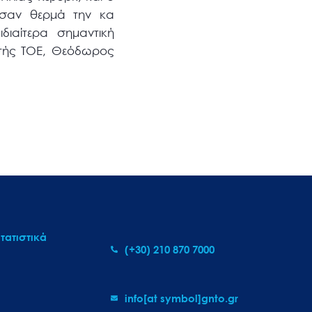
ησαν θερμά την κα
διαίτερα σημαντική
τής ΤΟΕ, Θεόδωρος
τατιστικά
(+30) 210 870 7000
info[at symbol]gnto.gr