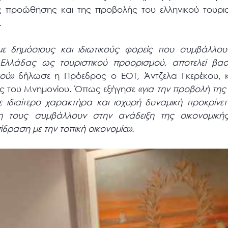
 προώθησης και της προβολής του ελληνικού τουρι
.
ε δημόσιους και ιδιωτικούς φορείς που συμβάλλου
 Ελλάδας ως τουριστικού προορισμού, αποτελεί βα
μού»
δήλωσε η Πρόεδρος ο ΕΟΤ, Άντζελα Γκερέκου, κ
 του Μνημονίου. Όπως εξήγησε
«για την προβολή τη
ε ιδιαίτερο χαρακτήρα και ισχυρή δυναμική προκρίνε
 τους συμβάλλουν στην ανάδειξη της οικονομική
ίδραση με την τοπική οικονομία»
.