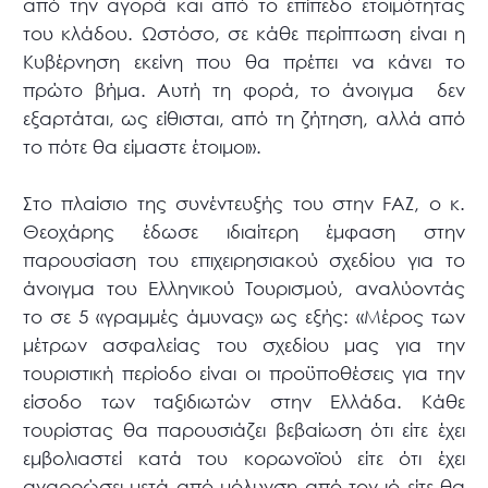
από την αγορά και από το επίπεδο ετοιμότητας
του κλάδου. Ωστόσο, σε κάθε περίπτωση είναι η
Κυβέρνηση εκείνη που θα πρέπει να κάνει το
πρώτο βήμα. Αυτή τη φορά, το άνοιγμα δεν
εξαρτάται, ως είθισται, από τη ζήτηση, αλλά από
το πότε θα είμαστε έτοιμοι».
Στο πλαίσιο της συνέντευξής του στην FAZ, ο κ.
Θεοχάρης έδωσε ιδιαίτερη έμφαση στην
παρουσίαση του επιχειρησιακού σχεδίου για το
άνοιγμα του Ελληνικού Τουρισμού, αναλύοντάς
το σε 5 «γραμμές άμυνας» ως εξής: «Μέρος των
μέτρων ασφαλείας του σχεδίου μας για την
τουριστική περίοδο είναι οι προϋποθέσεις για την
είσοδο των ταξιδιωτών στην Ελλάδα. Κάθε
τουρίστας θα παρουσιάζει βεβαίωση ότι είτε έχει
εμβολιαστεί κατά του κορωνοϊού είτε ότι έχει
αναρρώσει μετά από μόλυνση από τον ιό είτε θα