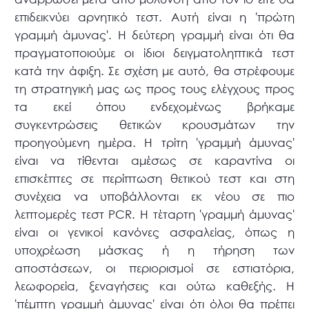
επιδεικνύει αρνητικό τεστ. Αυτή είναι η 'πρώτη
γραμμή άμυνας'. Η δεύτερη γραμμή είναι ότι θα
πραγματοποιούμε οι ίδιοι δειγματοληπτικά τεστ
κατά την άφιξη. Σε σχέση με αυτό, θα στρέφουμε
τη στρατηγική μας ως προς τους ελέγχους προς
τα εκεί όπου ενδεχομένως βρήκαμε
συγκεντρώσεις θετικών κρουσμάτων την
προηγούμενη ημέρα. Η τρίτη 'γραμμή άμυνας'
είναι να τίθενται αμέσως σε καραντίνα οι
επισκέπτες σε περίπτωση θετικού τεστ και στη
συνέχεια να υποβάλλονται εκ νέου σε πιο
λεπτομερές τεστ PCR. Η τέταρτη 'γραμμή άμυνας'
είναι οι γενικοί κανόνες ασφαλείας, όπως η
υποχρέωση μάσκας ή η τήρηση των
αποστάσεων, οι περιορισμοί σε εστιατόρια,
λεωφορεία, ξεναγήσεις και ούτω καθεξής. Η
'πέμπτη γραμμή άμυνας' είναι ότι όλοι θα πρέπει