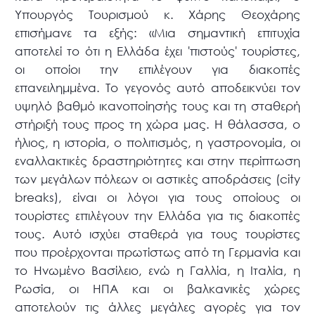
Υπουργός Τουρισμού κ. Χάρης Θεοχάρης
επισήμανε τα εξής: «Μια σημαντική επιτυχία
αποτελεί το ότι η Ελλάδα έχει 'πιστούς' τουρίστες,
οι οποίοι την επιλέγουν για διακοπές
επανειλημμένα. Το γεγονός αυτό αποδεικνύει τον
υψηλό βαθμό ικανοποίησής τους και τη σταθερή
στήριξή τους προς τη χώρα μας. Η θάλασσα, ο
ήλιος, η ιστορία, ο πολιτισμός, η γαστρονομία, οι
εναλλακτικές δραστηριότητες και στην περίπτωση
των μεγάλων πόλεων οι αστικές αποδράσεις (city
breaks), είναι οι λόγοι για τους οποίους οι
τουρίστες επιλέγουν την Ελλάδα για τις διακοπές
τους. Αυτό ισχύει σταθερά για τους τουρίστες
που προέρχονται πρωτίστως από τη Γερμανία και
το Ηνωμένο Βασίλειο, ενώ η Γαλλία, η Ιταλία, η
Ρωσία, οι ΗΠΑ και οι βαλκανικές χώρες
αποτελούν τις άλλες μεγάλες αγορές για τον