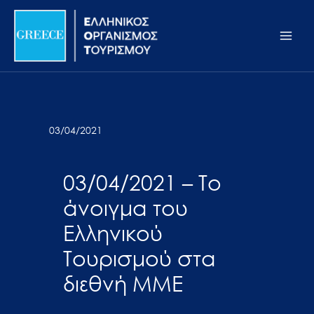
Μετάβαση
Σημείωση:
Main
στο
Αυτός
Men
περιεχόμενο
ο
ιστότοπος
περιλαμβάνει
ένα
σύστημα
03/04/2021
προσβασιμότητας.
03/04/2021 – Το
άνοιγμα του
Ελληνικού
Τουρισμού στα
διεθνή ΜΜΕ