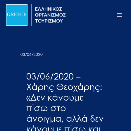
Μετάβαση
Σημείωση:
Main
στο
Αυτός
Men
περιεχόμενο
ο
ιστότοπος
περιλαμβάνει
ένα
σύστημα
03/06/2020
προσβασιμότητας.
03/06/2020 –
Χάρης Θεοχάρης:
«Δεν κάνουμε
πίσω στο
άνοιγμα, αλλά δεν
κάνουμε πίσω και