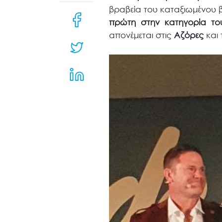
μενού
βραβεία του καταξιωμένου β
προσβασιμότητας.
πρώτη στην κατηγορία το
απονέμεται στις
Αζόρες
και