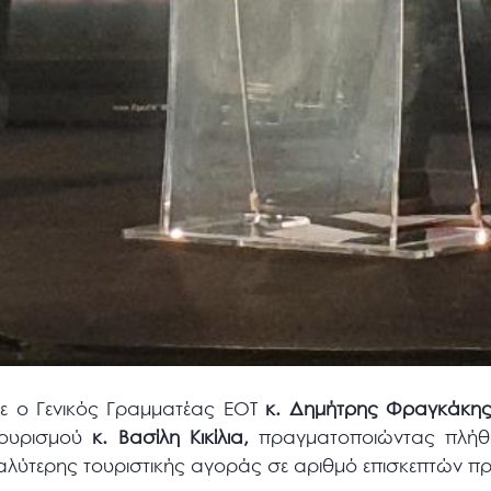
ε ο Γενικός Γραμματέας ΕΟΤ
κ. Δημήτρης Φραγκάκης
Τουρισμού
κ. Βασίλη Κικίλια,
πραγματοποιώντας πλήθ
γαλύτερης τουριστικής αγοράς σε αριθμό επισκεπτών π