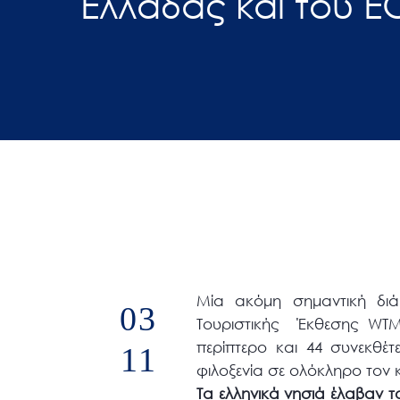
Ελλάδας και του Ε
άτομα
με
προβλήματα
όρασης
που
χρησιμοποιούν
πρόγραμμα
ανάγνωσης
οθόνης
Πατήστε
Control-
F10
Μία ακόμη σημαντική διά
03
για
Τουριστικής Έκθεσης WTM
να
περίπτερο και 44 συνεκθέ
11
ανοίξετε
φιλοξενία σε ολόκληρο τον 
ένα
Τα ελληνικά νησιά έλαβαν τ