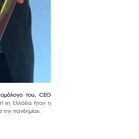
α ομόλογο του, CEO
ί «η Ελλάδα ήταν η
 την πανδημία».