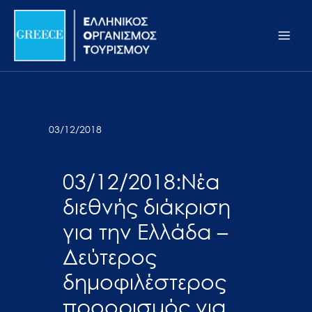
Μετάβαση
Σημείωση:
Main
στο
Αυτός
Men
περιεχόμενο
ο
ιστότοπος
περιλαμβάνει
ένα
σύστημα
03/12/2018
προσβασιμότητας.
03/12/2018:Νέα
διεθνής διάκριση
για την Ελλάδα –
Δεύτερος
δημοφιλέστερος
προορισμός για