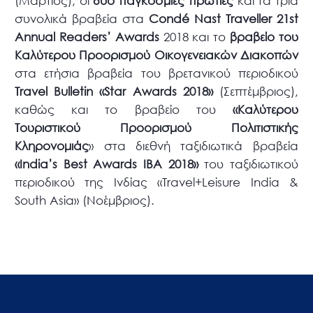
(Μάρτιος), οι
δύο παγκόσμιες πρωτιές
και τα τρία
συνολικά βραβεία στα
Condé Nast Traveller 21st
Annual Readers’ Awards
2018 και το
βραβείο του
Καλύτερου Προορισμού Οικογενειακών Διακοπών
στα ετήσια βραβεία του βρετανικού περιοδικού
Travel Bulletin «Star Awards 2018»
(Σεπτέμβριος),
καθώς και το βραβείο του
«Καλύτερου
Τουριστικού Προορισμού Πολιτιστικής
Κληρονομιάς
» στα διεθνή ταξιδιωτικά βραβεία
«India’s Best Awards ΙΒΑ 2018»
του ταξιδιωτικού
περιοδικού της Ινδίας «Travel+Leisure India &
South Asia» (Νοέμβριος).