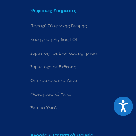
Ψηφιακές Υπηρεσίες
Παροχή Σύμφωνης Γνώμης
Χορήγηση Αιγίδας ΕΟΤ
Συμμετοχή σε Εκδηλώσεις Τρίτων
Συμμετοχή σε Εκθέσεις
Οπτικοακουστικό Υλικό
Φωτογραφικό Υλικό
Προσιτ
Έντυπο Υλικό
Αγορές & Στατιστικά Στοιχεία