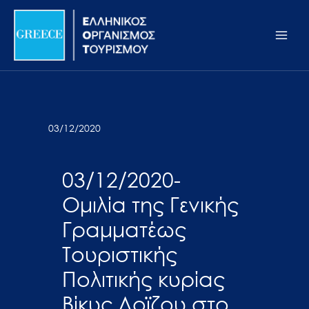
Μετάβαση
Σημείωση:
Main
στο
Αυτός
Men
περιεχόμενο
ο
ιστότοπος
περιλαμβάνει
ένα
σύστημα
03/12/2020
προσβασιμότητας.
03/12/2020-
Ομιλία της Γενικής
Γραμματέως
Τουριστικής
Πολιτικής κυρίας
Βίκυς Λοϊζου στο