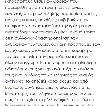
εκπροσώπους θεσμικών φορέων που
παρευρέθηκαν στην τελετή των εγκαινίων,
λέγοντας ότι «η πολυπληθής παρουσία παρά τις
αντίξοες καιρικές συνθήκες επιβεβαιώνει την
απόφαση να αντισταθούμε στην κρίση και να
αναπτύξουμε τον τουρισμό μας». Ακόμα τόνισε
ότι η συλλογική δραστηριοποίηση των
ανθρώπων του τουρισμού και η προσπάθεια των
εργαζομένων στον κλάδο από την καμαριέρα,
τον ρεσεπσιονίστ, τον σερβιτόρο και όποιον
άλλον επαγγελματία του χώρου, και το ιδιαίτερο
ενδιαφέρον τους για την ανάπτυξη του κλάδου
τους είναι ο λόγος που ο ελληνικός τουρισμός
αντέχει και το απέδειξε κάτω ακόμα και από
δύσκολες συνθήκες. Επίσης μιλώντας για τις
δυνατότητες του ελληνικού τουρισμού, δήλωσε
πως “η επιτυχία στο μέλλον οφείλεται σε όλα τα
ξενοδοχεία, σε όλους τους ξενοδόχους, σε όλο