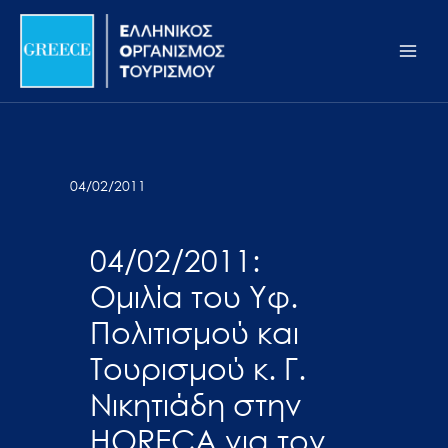
Μετάβαση
Σημείωση:
Main
στο
Αυτός
Men
περιεχόμενο
ο
ιστότοπος
περιλαμβάνει
ένα
σύστημα
04/02/2011
προσβασιμότητας.
04/02/2011:
Ομιλία του Υφ.
Πολιτισμού και
Τουρισμού κ. Γ.
Νικητιάδη στην
HORECA για τον