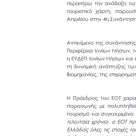
περαιτέρω την ανάδειξη τω
τουριστικό χάρτη, παρου
Απριλίου στην 4η Συνάντη
Αντικείμενο της συνάντηση
Περιφέρεια Ιονίων Νήσων, τ
η ΕΥΔΕΠ Ιονίων Νήσων και
τη δυναμική ανάπτυξης των
Βιομηχανίας, της επιχειρημα
Η Πρόεδρος του ΕΟΤ χαρακ
παραγωγής με πολυπληθείς
τουρισμό και συγκεκριμένα 
τελευταία χρόνια, ο ΕΟΤ πρ
Ελλάδας όλες τις εποχές τ