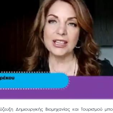
σύζευξη Δημιουργικής Βιομηχανίας και Τουρισμού μπο