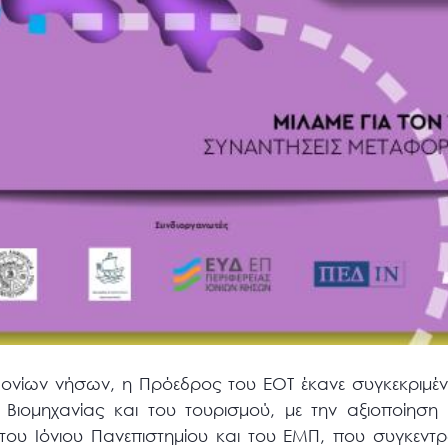
ν Ιονίων νήσων, η Πρόεδρος του ΕΟΤ έκανε συγκεκριμέ
Βιομηχανίας και του τουρισμού, με την αξιοποίηση 
του Ιόνιου Πανεπιστημίου και του ΕΜΠ, που συγκεντρ