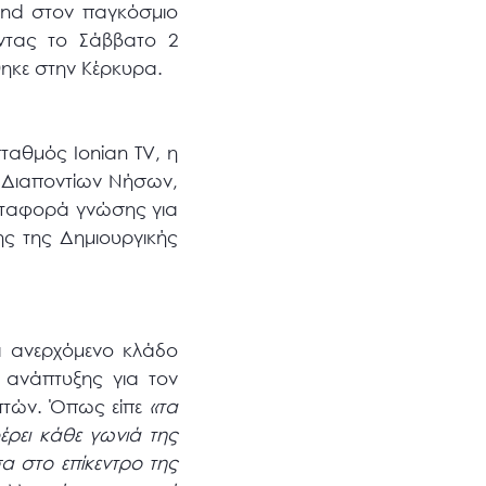
rand στον παγκόσμιο
ώντας το Σάββατο 2
ηκε στην Κέρκυρα.
ταθμός Ionian TV, η
ι Διαποντίων Νήσων,
εταφορά γνώσης για
ης της Δημιουργικής
ά ανερχόμενο κλάδο
 ανάπτυξης για τον
κεπτών. Όπως είπε
«τα
φέρει κάθε γωνιά της
α στο επίκεντρο της