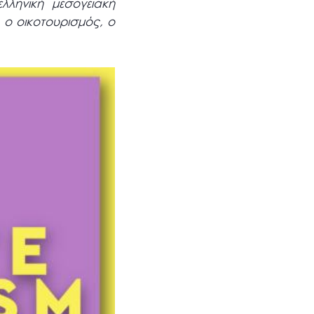
λληνική μεσογειακή
 ο οικοτουρισμός, ο