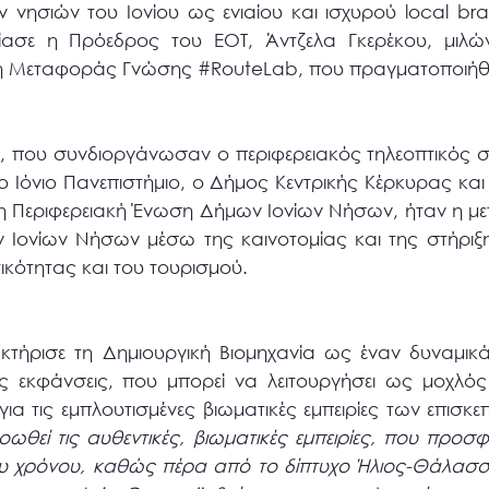
ν νησιών του Ιονίου ως ενιαίου και ισχυρού local b
σίασε η Πρόεδρος του ΕΟΤ, Άντζελα Γκερέκου, μιλ
ση Μεταφοράς Γνώσης #RouteLab, που πραγματοποιήθ
ς, που συνδιοργάνωσαν ο περιφερειακός τηλεοπτικός σ
ο Ιόνιο Πανεπιστήμιο, ο Δήμος Κεντρικής Κέρκυρας κα
 η Περιφερειακή Ένωση Δήμων Ιονίων Νήσων, ήταν η μ
 Ιονίων Νήσων μέσω της καινοτομίας και της στήριξ
τικότητας και του τουρισμού.
τήρισε τη Δημιουργική Βιομηχανία ως έναν δυναμικ
 εκφάνσεις, που μπορεί να λειτουργήσει ως μοχλός
για τις εμπλουτισμένες βιωματικές εμπειρίες των επισ
οωθεί τις αυθεντικές, βιωματικές εμπειρίες, που προσ
ου χρόνου, καθώς πέρα από το δίπτυχο Ήλιος-Θάλασσ