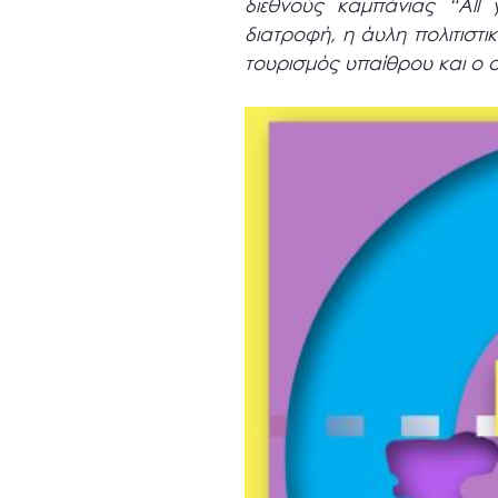
διεθνούς καμπάνιας “All 
διατροφή, η άυλη πολιτιστι
τουρισμός υπαίθρου και ο ο