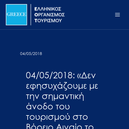
Μετάβαση
Σημείωση:
Main
στο
Αυτός
Men
περιεχόμενο
ο
ιστότοπος
περιλαμβάνει
ένα
σύστημα
04/05/2018
προσβασιμότητας.
04/05/2018: «Δεν
εφησυχάζουμε με
την σημαντική
άνοδο του
τουρισμού στο
Βόρειο Αιγαίο το