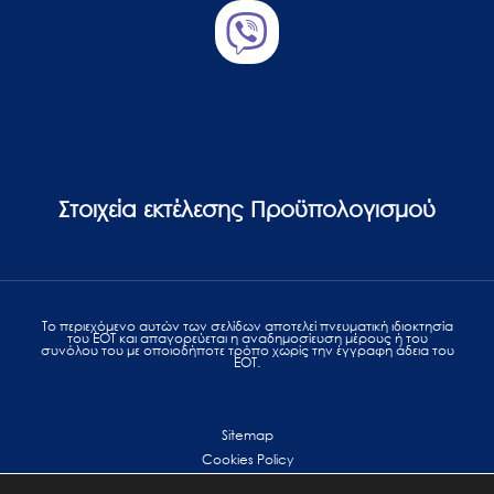
Στοιχεία εκτέλεσης Προϋπολογισμού
Το περιεχόμενο αυτών των σελίδων αποτελεί πvευματική ιδιοκτησία
του ΕΟΤ και απαγορεύεται η αναδημοσίευση μέρους ή του
συνόλου του με οποιοδήποτε τρόπο χωρίς την έγγραφη άδεια του
ΕΟΤ.
Sitemap
Cookies Policy
Personal Data Protection