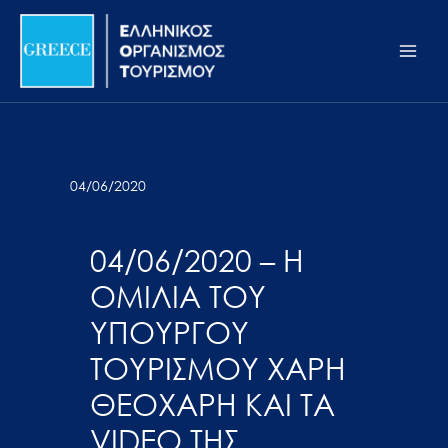
Μετάβαση
Σημείωση:
Main
στο
Αυτός
Men
περιεχόμενο
ο
ιστότοπος
περιλαμβάνει
ένα
σύστημα
04/06/2020
προσβασιμότητας.
04/06/2020 – H
ΟΜΙΛΙΑ ΤΟΥ
ΥΠΟΥΡΓΟΥ
ΤΟΥΡΙΣΜΟΥ ΧΑΡΗ
ΘΕΟΧΑΡΗ ΚΑΙ ΤΑ
VIDEO ΤΗΣ