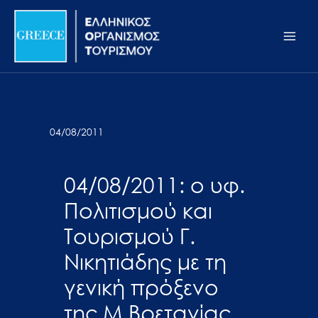
Μετάβαση
Σημείωση:
Main
στο
Αυτός
Men
περιεχόμενο
ο
ιστότοπος
περιλαμβάνει
ένα
σύστημα
04/08/2011
προσβασιμότητας.
04/08/2011: ο υφ.
Πολιτισμού και
Τουρισμού Γ.
Νικητιάδης με τη
γενική πρόξενο
της Μ.Βρετανίας